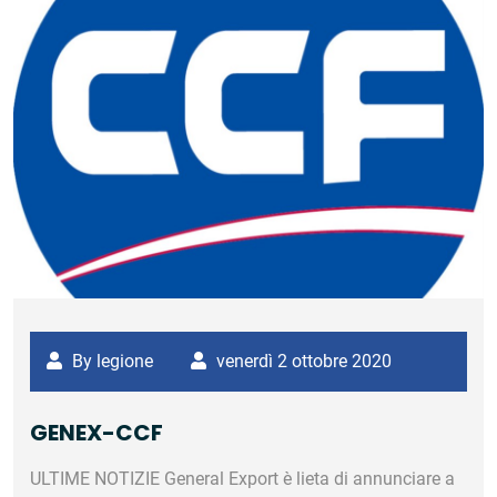
By legione
venerdì 2 ottobre 2020
GENEX-CCF
‎ULTIME NOTIZIE‎ ‎General Export è lieta di annunciare a