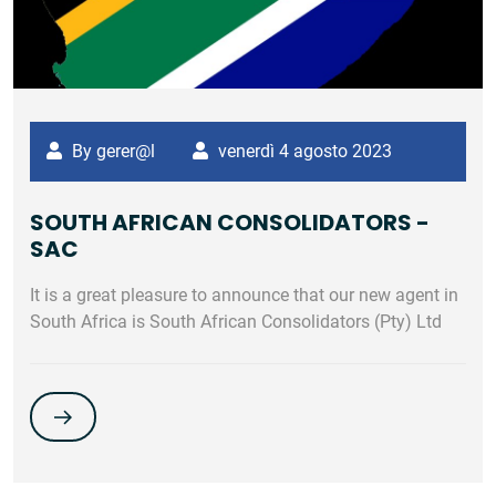
By gerer@l
venerdì 4 agosto 2023
SOUTH AFRICAN CONSOLIDATORS -
SAC
It is a great pleasure to announce that our new agent in
South Africa is South African Consolidators (Pty) Ltd