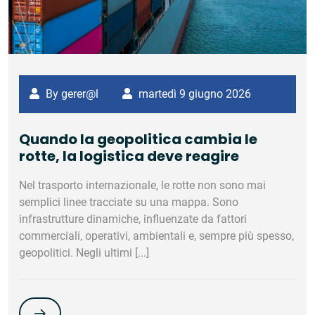
By gerer@l
martedì 9 giugno 2026
Quando la geopolitica cambia le
rotte, la logistica deve reagire
Nel trasporto internazionale, le rotte non sono mai
semplici linee tracciate su una mappa. Sono
infrastrutture dinamiche, influenzate da fattori
commerciali, operativi, ambientali e, sempre più spesso,
geopolitici. Negli ultimi [...]