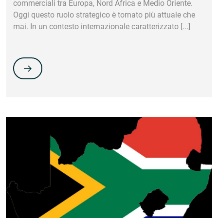
commerciali tra Europa, Nord Africa e Medio Oriente.
Oggi questo ruolo strategico è tornato più attuale che
mai. In un contesto internazionale caratterizzato [...]