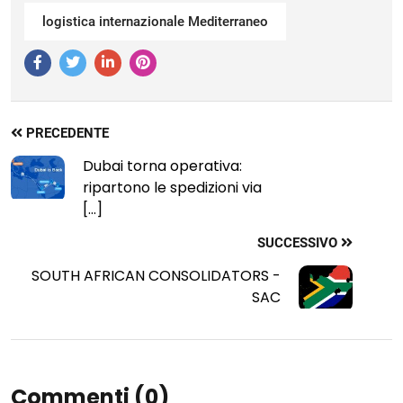
logistica internazionale Mediterraneo
Like
Like
Like
Like
Us
Us
Us
Us
PRECEDENTE
Dubai torna operativa:
ripartono le spedizioni via
[...]
SUCCESSIVO
SOUTH AFRICAN CONSOLIDATORS -
SAC
Commenti (0)